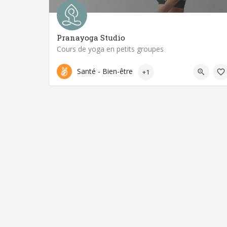
Pranayoga Studio
Cours de yoga en petits groupes
07 60 54 21 92
63400 Chamalières
Santé - Bien-être
+1