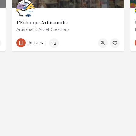
L'Echoppe Art'isanale
Artisanat d'Art et Créations
06 63 95 92 06
63500 Issoire
Artisanat
+2