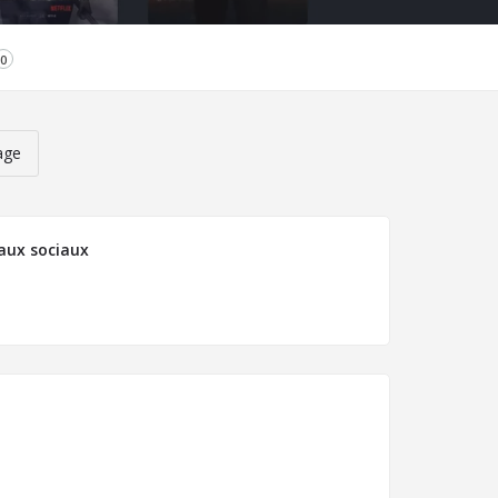
0
age
eaux sociaux