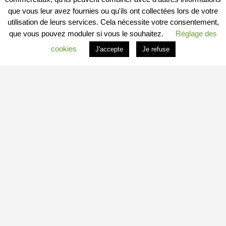
que vous leur avez fournies ou qu'ils ont collectées lors de votre
utilisation de leurs services. Cela nécessite votre consentement,
que vous pouvez moduler si vous le souhaitez.
Réglage des
cookies
J'accepte
Je refuse
PROFITER DU PORTAIL
Vous êtes
Professionnel
et vous souhaitez :
– en savoir plus : c’est
ICI
– connaitre les conditions : c’est
ICI
– vous inscrire directement : c’est
ICI
Vous êtes
Particulier
et vous souhaitez devenir
Contributeur
Local Indépendant
?
Besoin d’informations complémentaires sur le fonctionnement de