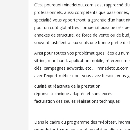
C’est pourquoi minedetout.com s’est rapproché d’
professionnels, aussi compétents que passionnés, 
spécialité vous apporteront la garantie d’un haut n
pour un coût global très compétitif puisque très pe
annexes de structure, de force de vente ou de bu
souvent justifient à eux seuls une bonne partie de l
Ainsi pour toutes vos problématiques liées au numér
vitrine, marchand, application mobile, référencem
clés, campagnes adwords, etc …. minedetout.com v
avec l’expert-métier dont vous avez besoin, vous ga
qualité et réactivité de la prestation
réponse technique adaptée et sans excès
facturation des seules réalisations techniques
Dans le cadre du programme des “
Pépites
”, l’admi
minedetout.com
vous met en relation directe, sa