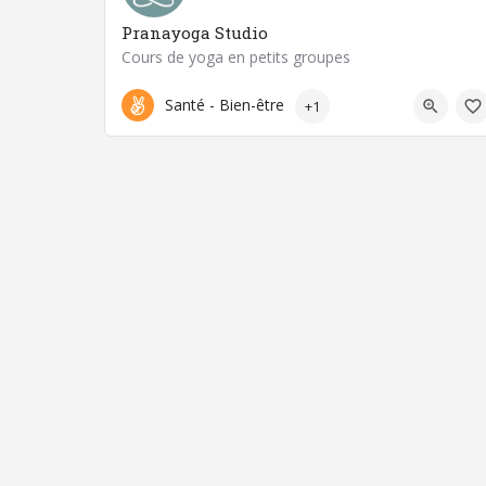
Pranayoga Studio
Cours de yoga en petits groupes
07 60 54 21 92
63400 Chamalières
Santé - Bien-être
+1