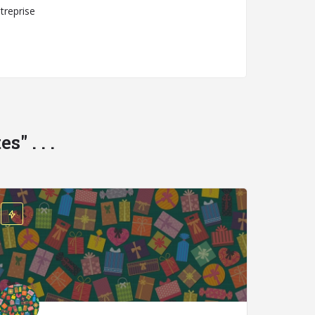
ntreprise
" . . .