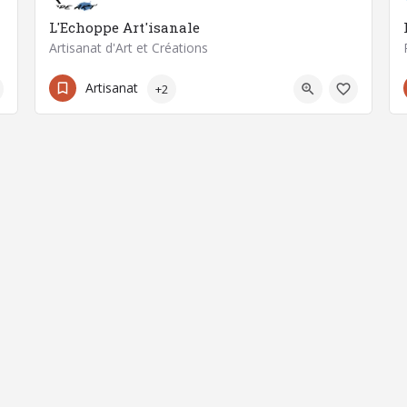
L'Echoppe Art'isanale
Artisanat d'Art et Créations
06 63 95 92 06
63500 Issoire
Artisanat
+2