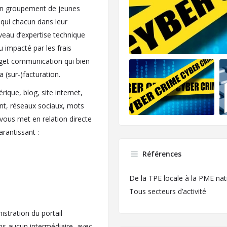
un groupement de jeunes
qui chacun dans leur
iveau d’expertise technique
u impacté par les frais
dget communication qui bien
a (sur-)facturation.
ique, blog, site internet,
ent, réseaux sociaux, mots
ous met en relation directe
rantissant :
Références
De la TPE locale à la PME nat
Tous secteurs d’activité
nistration du portail
ns aucun intermédiaire, avec