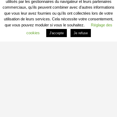
utilisés par les gestionnaires du navigateur et leurs partenaires
commerciaux, qu'ils peuvent combiner avec d'autres informations
que vous leur avez fournies ou qu'ils ont collectées lors de votre
utilisation de leurs services. Cela nécessite votre consentement,
que vous pouvez moduler si vous le souhaitez.
Réglage des
cookies
J'accepte
Je refuse
PROFITER DU PORTAIL
Vous êtes
Professionnel
et vous souhaitez :
– en savoir plus : c’est
ICI
– connaitre les conditions : c’est
ICI
– vous inscrire directement : c’est
ICI
Vous êtes
Particulier
et vous souhaitez devenir
Contributeur
Local Indépendant
?