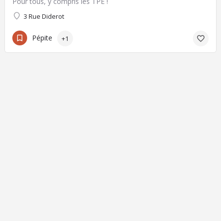
Pour tous, y compris les TPE !
3 Rue Diderot
Pépite
+1