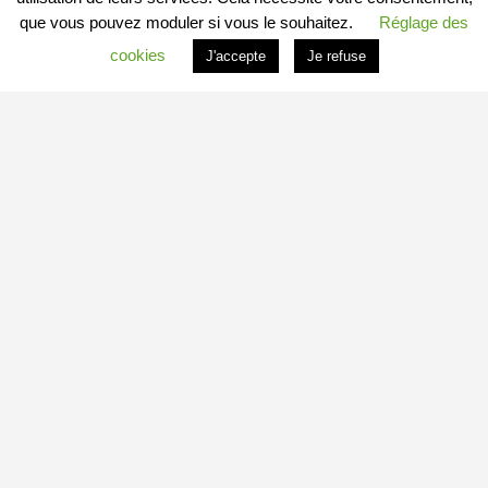
que vous pouvez moduler si vous le souhaitez.
Réglage des
cookies
J'accepte
Je refuse
PROFITER DU PORTAIL
Vous êtes
Professionnel
et vous souhaitez :
– en savoir plus : c’est
ICI
– connaitre les conditions : c’est
ICI
– vous inscrire directement : c’est
ICI
Vous êtes
Particulier
et vous souhaitez devenir
Contributeur
Local Indépendant
?
Besoin d’informations complémentaires sur le fonctionnement de
minedetout.com
?
– Adressez-nous un message