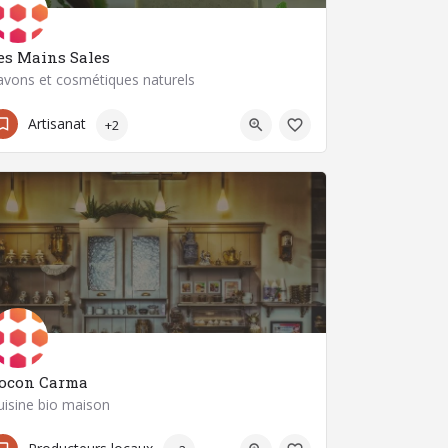
es Mains Sales
avons et cosmétiques naturels
06 89 56 54 82
63320 Champeix
Artisanat
+2
ocon Carma
uisine bio maison
07 67 44 22 45
63430 Pont-du-Château