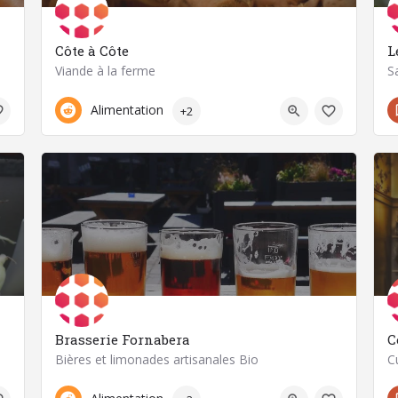
Côte à Côte
L
Viande à la ferme
S
06 61 41 33 36
63200 Davayat
Alimentation
+2
Brasserie Fornabera
C
Bières et limonades artisanales Bio
C
06 10 66 15 52