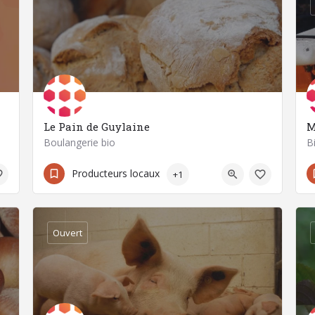
Le Pain de Guylaine
M
Boulangerie bio
B
06 63 38 29 07
63200 Mozac
Producteurs locaux
+1
Ouvert