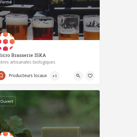
Fermé
icro Brasserie ISKA
ières artisanales biologiques
09 87 07 05 99
63122 Ceyrat
Producteurs locaux
+1
Ouvert