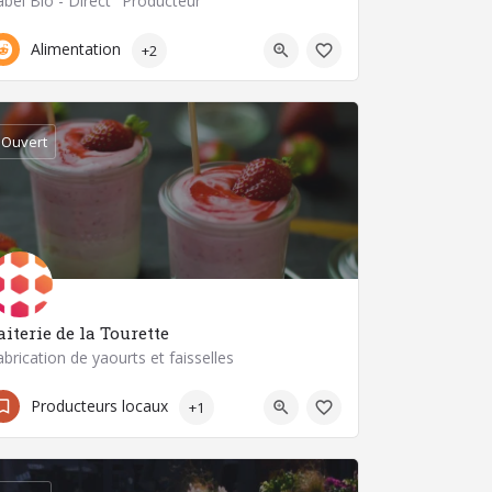
abel Bio - Direct "Producteur"
0698147860
63400 Chamalières
Alimentation
+2
Ouvert
aiterie de la Tourette
abrication de yaourts et faisselles
04 73 71 28 28
Producteurs locaux
+1
63580 Saint-Gènes-la-Tourette