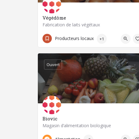
Végédôme
Fabrication de laits végétaux
06 47 55 22 06
63200 Riom
Producteurs locaux
+1
Ouvert
Biovic
Magasin d’alimentation biologique
04 73 78 04 64
63270 Vic-le-Comte