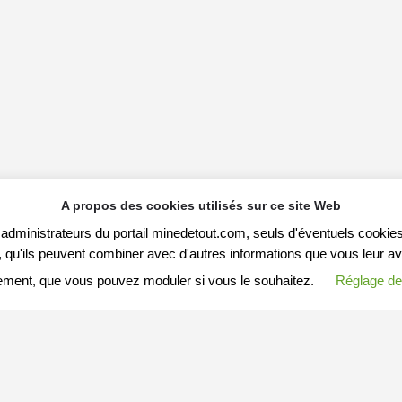
A propos des cookies utilisés sur ce site Web
s administrateurs du portail minedetout.com, seuls d'éventuels cookies
qu'ils peuvent combiner avec d'autres informations que vous leur avez f
ement, que vous pouvez moduler si vous le souhaitez.
Réglage de
S ARTICLES
MESSAGE A MINEDETOUT.COM
Votre nom (ou pseudo)
Arnaques-en-tous-genres