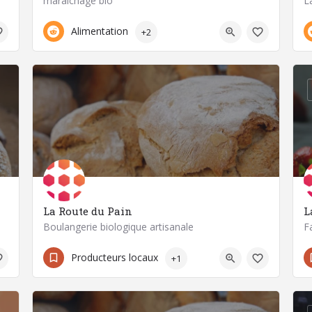
maraîchage bio
L
06 61 12 34 39
63118 Cébazat
Alimentation
+2
La Route du Pain
L
Boulangerie biologique artisanale
F
04 73 71 77 62
Producteurs locaux
+1
63580 La Chapelle-sur-Usson