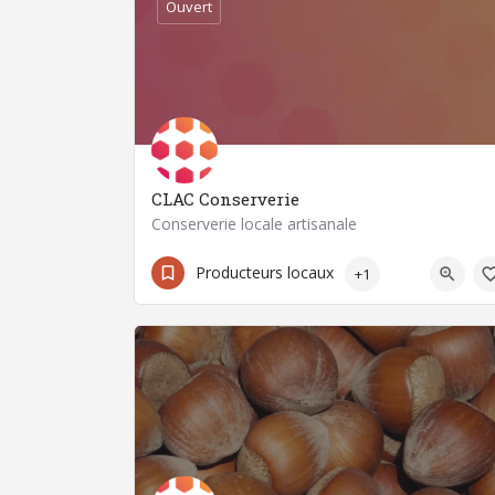
Ouvert
CLAC Conserverie
Conserverie locale artisanale
09 86 40 70 30
63800 Cournon-d'Auvergne
Producteurs locaux
+1