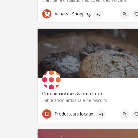
L'art de la distillation au coeur des Volcans
07 44 41 00 02
4 Route de la Combelle
Achats - Shopping
+5
Gourmandises & créations
Fabrication artisanale de biscuits
04 73 70 96 65
Producteurs locaux
+1
63520 Saint-Jean-des-Ollières