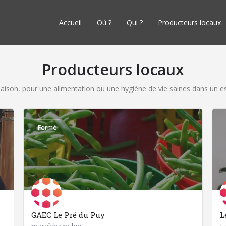
Accueil
Où ?
Qui ?
Producteurs locaux
Producteurs locaux
 saison, pour une alimentation ou une hygiène de vie saines dans un es
Fermé
GAEC Le Pré du Puy
L