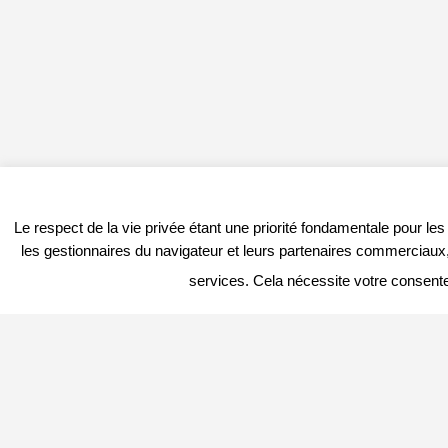
Le respect de la vie privée étant une priorité fondamentale pour le
les gestionnaires du navigateur et leurs partenaires commerciaux, 
services. Cela nécessite votre consent
PROFITER DU PORTAIL
DERNIER
Vous êtes
Professionnel
et vous
souhaitez :