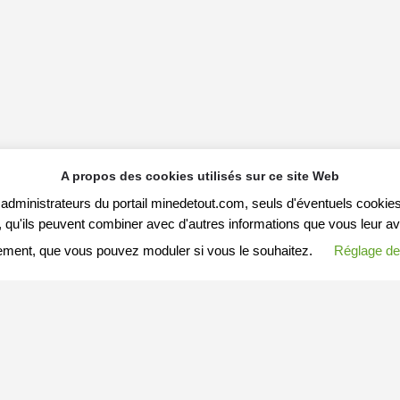
A propos des cookies utilisés sur ce site Web
s administrateurs du portail minedetout.com, seuls d'éventuels cookies
qu'ils peuvent combiner avec d'autres informations que vous leur avez f
ement, que vous pouvez moduler si vous le souhaitez.
Réglage de
S ARTICLES
MESSAGE A MINEDETOUT.COM
Votre nom (ou pseudo)
Arnaques-en-tous-genres
Enregistré dans
Article