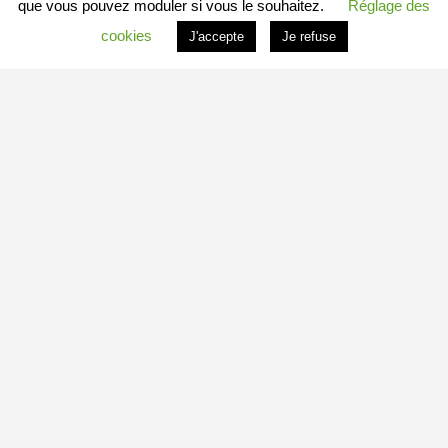
que vous pouvez moduler si vous le souhaitez.
Réglage des
cookies
J'accepte
Je refuse
PROFITER DU PORTAIL
Vous êtes
Professionnel
et vous souhaitez :
– en savoir plus : c’est
ICI
– connaitre les conditions : c’est
ICI
– vous inscrire directement : c’est
ICI
Vous êtes
Particulier
et vous souhaitez devenir
Contributeur
Local Indépendant
?
Besoin d’informations complémentaires sur le fonctionnement de
minedetout.com
?
– Adressez-nous un message