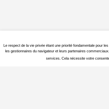
Le respect de la vie privée étant une priorité fondamentale pour le
les gestionnaires du navigateur et leurs partenaires commerciaux, 
services. Cela nécessite votre consent
PROFITER DU PORTAIL
DERNIER
Vous êtes
Professionnel
et vous
souhaitez :
– en savoir plus : c’est
ICI