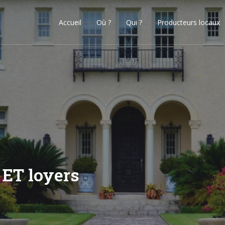
Accueil
Où ?
Qui ?
Producteurs locaux
f ET loyers