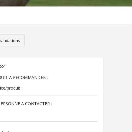
andations
co"
DUIT A RECOMMANDER :
PERSONNE A CONTACTER :