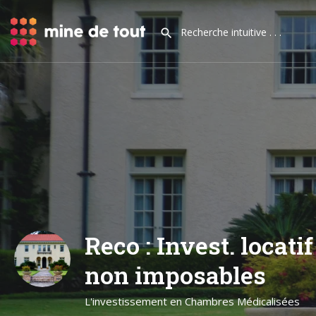
Reco : Invest. locati
non imposables
L'investissement en Chambres Médicalisées