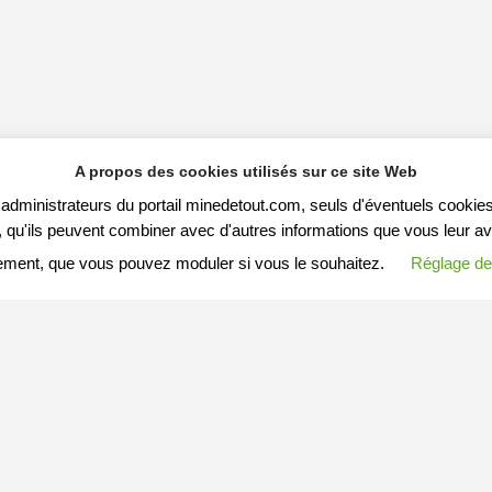
A propos des cookies utilisés sur ce site Web
s administrateurs du portail minedetout.com, seuls d'éventuels cookies
qu'ils peuvent combiner avec d'autres informations que vous leur avez f
ement, que vous pouvez moduler si vous le souhaitez.
Réglage de
S ARTICLES
MESSAGE A MINEDETOUT.COM
Votre nom (ou pseudo)
Arnaques-en-tous-genres
Enregistré dans
Article