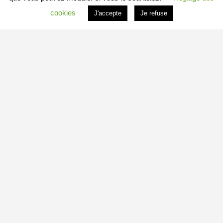
cookies
J'accepte
Je refuse
PROFITER DU PORTAIL
Vous êtes
Professionnel
et vous souhaitez :
– en savoir plus : c’est
ICI
– connaitre les conditions : c’est
ICI
– vous inscrire directement : c’est
ICI
Vous êtes
Particulier
et vous souhaitez devenir
Contributeur
Local Indépendant
?
Besoin d’informations complémentaires sur le fonctionnement de
minedetout.com
?
– Adressez-nous un message
– Appelez-nous au
06 98 14 78 60