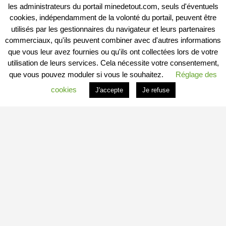
les administrateurs du portail minedetout.com, seuls d'éventuels
cookies, indépendamment de la volonté du portail, peuvent être
utilisés par les gestionnaires du navigateur et leurs partenaires
commerciaux, qu'ils peuvent combiner avec d'autres informations
que vous leur avez fournies ou qu'ils ont collectées lors de votre
utilisation de leurs services. Cela nécessite votre consentement,
que vous pouvez moduler si vous le souhaitez.
Réglage des
cookies
J'accepte
Je refuse
PROFITER DU PORTAIL
Vous êtes
Professionnel
et vous souhaitez :
– en savoir plus : c’est
ICI
– connaitre les conditions : c’est
ICI
– vous inscrire directement : c’est
ICI
Vous êtes
Particulier
et vous souhaitez devenir
Contributeur
Local Indépendant
?