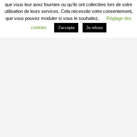
que vous leur avez fournies ou qu'ils ont collectées lors de votre
utilisation de leurs services. Cela nécessite votre consentement,
que vous pouvez moduler si vous le souhaitez.
Réglage des
cookies
J'accepte
Je refuse
PROFITER DU PORTAIL
Vous êtes
Professionnel
et vous souhaitez :
– en savoir plus : c’est
ICI
– connaitre les conditions : c’est
ICI
– vous inscrire directement : c’est
ICI
Vous êtes
Particulier
et vous souhaitez devenir
Contributeur
Local Indépendant
?
Besoin d’informations complémentaires sur le fonctionnement de
minedetout.com
?