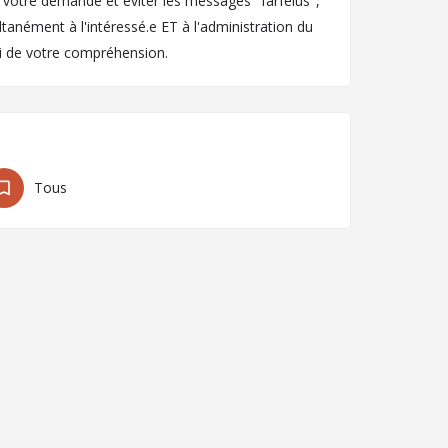
e votre demande et éviter les messages "farfelus",
anément à l'intéressé.e ET à l'administration du
i de votre compréhension.
Tous