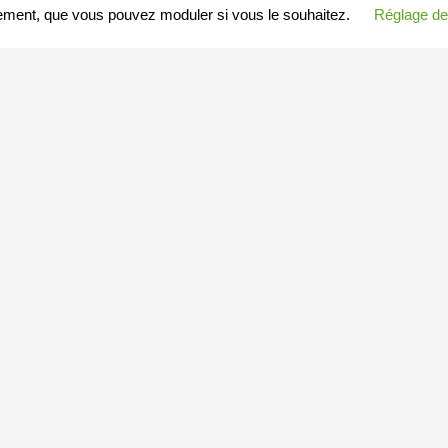
ement, que vous pouvez moduler si vous le souhaitez.
Réglage de
S ARTICLES
MESSAGE A MINEDETOUT.COM
Votre nom (ou pseudo)
Arnaques-en-tous-genres
Enregistré dans
Article
Votre mail (ou tél)
Recette Galette à Pédro
Enregistré dans
Article
bons cadeaux
Votre message
Enregistré dans
Article