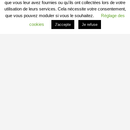
que vous leur avez fournies ou qu'ils ont collectées lors de votre
utilisation de leurs services. Cela nécessite votre consentement,
que vous pouvez moduler si vous le souhaitez.
Réglage des
cookies
J'accepte
Je refuse
PROFITER DU PORTAIL
Vous êtes
Professionnel
et vous souhaitez :
– en savoir plus : c’est
ICI
– connaitre les conditions : c’est
ICI
– vous inscrire directement : c’est
ICI
Vous êtes
Particulier
et vous souhaitez devenir
Contributeur
Local Indépendant
?
Besoin d’informations complémentaires sur le fonctionnement de
minedetout.com
?