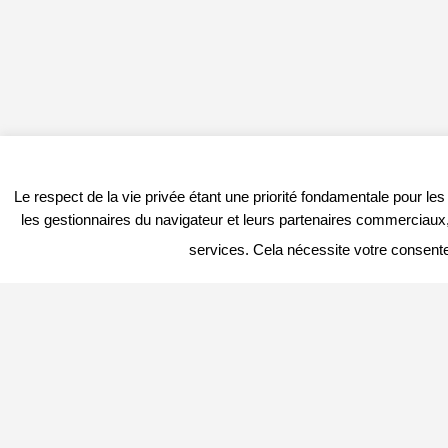
Le respect de la vie privée étant une priorité fondamentale pour le
les gestionnaires du navigateur et leurs partenaires commerciaux, 
services. Cela nécessite votre consent
PROFITER DU PORTAIL
DERNIER
Vous êtes
Professionnel
et vous
souhaitez :
– en savoir plus : c’est
ICI