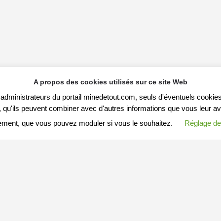
A propos des cookies utilisés sur ce site Web
s administrateurs du portail minedetout.com, seuls d'éventuels cookies
qu'ils peuvent combiner avec d'autres informations que vous leur avez f
ement, que vous pouvez moduler si vous le souhaitez.
Réglage de
S ARTICLES
MESSAGE A MINEDETOUT.COM
Votre nom (ou pseudo)
Arnaques-en-tous-genres
Enregistré dans
Article