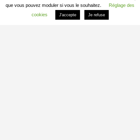
que vous pouvez moduler si vous le souhaitez.
Réglage des
cookies
J'accepte
Je refuse
PROFITER DU PORTAIL
Vous êtes
Professionnel
et vous souhaitez :
– en savoir plus : c’est
ICI
– connaitre les conditions : c’est
ICI
– vous inscrire directement : c’est
ICI
Vous êtes
Particulier
et vous souhaitez devenir
Contributeur
Local Indépendant
?
Besoin d’informations complémentaires sur le fonctionnement de
minedetout.com
?
– Adressez-nous un message