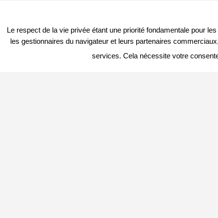
Le respect de la vie privée étant une priorité fondamentale pour le
les gestionnaires du navigateur et leurs partenaires commerciaux, 
services. Cela nécessite votre consent
PROFITER DU PORTAIL
DERNIER
Vous êtes
Professionnel
et vous
souhaitez :
– en savoir plus : c’est
ICI
– connaitre les conditions : c’est
ICI
– vous inscrire directement : c’est
ICI
Vous êtes
Particulier
et vous souhaitez
devenir
Contributeur Local
Indépendant
?