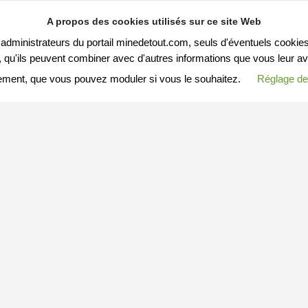
A propos des cookies utilisés sur ce site Web
s administrateurs du portail minedetout.com, seuls d'éventuels cookies
qu'ils peuvent combiner avec d'autres informations que vous leur avez f
ement, que vous pouvez moduler si vous le souhaitez.
Réglage de
S ARTICLES
MESSAGE A MINEDETOUT.COM
Votre nom (ou pseudo)
Arnaques-en-tous-genres
Enregistré dans
Article
Votre mail (ou tél)
Recette Galette à Pédro
Enregistré dans
Article
bons cadeaux
Votre message
Enregistré dans
Article