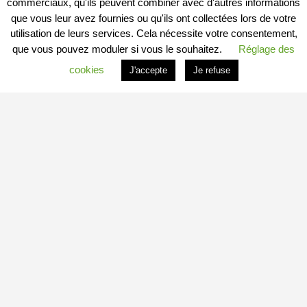
commerciaux, qu'ils peuvent combiner avec d'autres informations
que vous leur avez fournies ou qu'ils ont collectées lors de votre
utilisation de leurs services. Cela nécessite votre consentement,
que vous pouvez moduler si vous le souhaitez.
Réglage des
cookies
J'accepte
Je refuse
PROFITER DU PORTAIL
Vous êtes
Professionnel
et vous souhaitez :
– en savoir plus : c’est
ICI
– connaitre les conditions : c’est
ICI
– vous inscrire directement : c’est
ICI
Vous êtes
Particulier
et vous souhaitez devenir
Contributeur
Local Indépendant
?
Besoin d’informations complémentaires sur le fonctionnement de