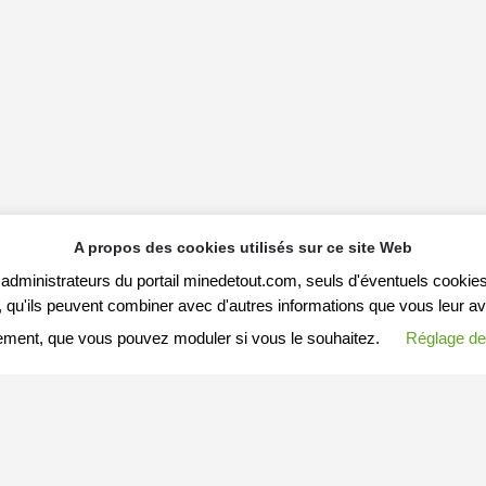
A propos des cookies utilisés sur ce site Web
s administrateurs du portail minedetout.com, seuls d'éventuels cookies
qu'ils peuvent combiner avec d'autres informations que vous leur avez f
ement, que vous pouvez moduler si vous le souhaitez.
Réglage de
S ARTICLES
MESSAGE A MINEDETOUT.COM
Votre nom (ou pseudo)
Arnaques-en-tous-genres