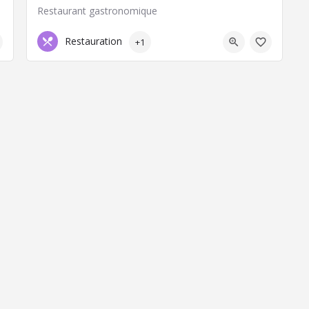
Restaurant gastronomique
04 73 93 52 25
63000 Clermont-Ferrand
Restauration
+1