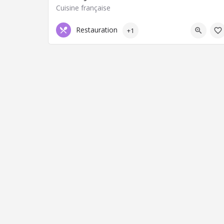
Cuisine française
04 73 83 00 36
63430 Pont-du-Château
Restauration
+1