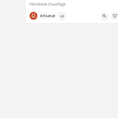
Plomberie-Chauffage
04 73 91 64 60
63000 Clermont-Ferrand
Artisanat
+2