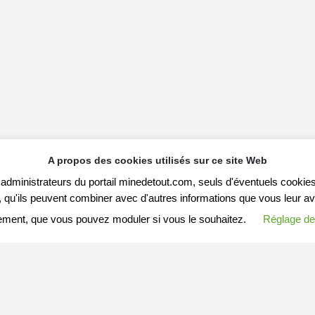
A propos des cookies utilisés sur ce site Web
s administrateurs du portail minedetout.com, seuls d'éventuels cookies
qu'ils peuvent combiner avec d'autres informations que vous leur avez f
ement, que vous pouvez moduler si vous le souhaitez.
Réglage de
S ARTICLES
MESSAGE A MINEDETOUT.COM
Votre nom (ou pseudo)
Arnaques-en-tous-genres