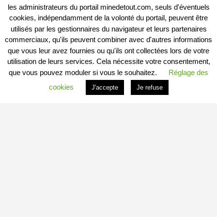
les administrateurs du portail minedetout.com, seuls d'éventuels
cookies, indépendamment de la volonté du portail, peuvent être
utilisés par les gestionnaires du navigateur et leurs partenaires
commerciaux, qu'ils peuvent combiner avec d'autres informations
que vous leur avez fournies ou qu'ils ont collectées lors de votre
utilisation de leurs services. Cela nécessite votre consentement,
que vous pouvez moduler si vous le souhaitez.
Réglage des
cookies
J'accepte
Je refuse
PROFITER DU PORTAIL
Vous êtes
Professionnel
et vous souhaitez :
– en savoir plus : c’est
ICI
– connaitre les conditions : c’est
ICI
– vous inscrire directement : c’est
ICI
Vous êtes
Particulier
et vous souhaitez devenir
Contributeur
Local Indépendant
?