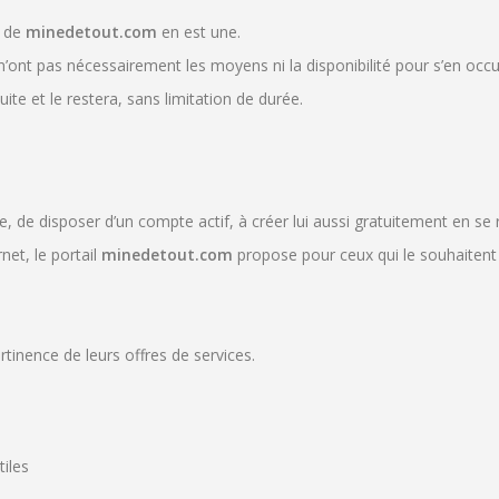
e de
minedetout.com
en est une.
i n’ont pas nécessairement les moyens ni la disponibilité pour s’en o
uite et le restera, sans limitation de durée.
e, de disposer d’un compte actif, à créer lui aussi gratuitement en se 
rnet, le portail
minedetout
.com
propose pour ceux qui le souhaitent 
tinence de leurs offres de services.
iles